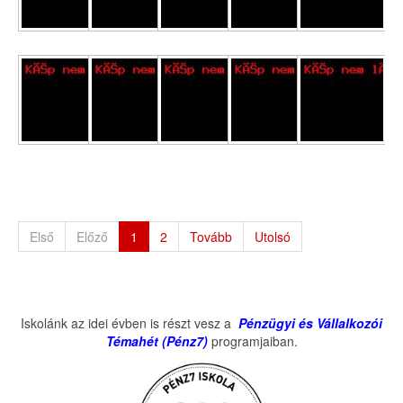
Első
Előző
1
2
Tovább
Utolsó
Iskolánk az idei évben is részt vesz a
Pénzügyi és Vállalkozói
Témahét (Pénz7)
programjaiban.