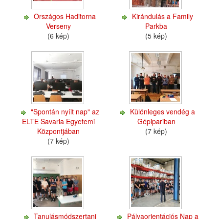
Országos Haditorna
Kirándulás a Family
Verseny
Parkba
(6 kép)
(5 kép)
"Spontán nyílt nap" az
Különleges vendég a
ELTE Savaria Egyetemi
Gépipariban
Központjában
(7 kép)
(7 kép)
Tanulásmódszertani
Pályaorientációs Nap a