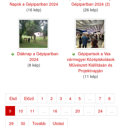
Napok a Gépipariban 2024
Gépipariban 2024 (2)
(16 kép)
(26 kép)
Diáknap a Gépipariban
Gépiparisok a Vas
2024
vármegyei Középiskolások
(8 kép)
Művészeti Kiállításán és
Projektnapján
(11 kép)
Első
Előző
1
2
3
4
5
…
7
8
9
10
11
…
16
…
20
…
24
…
29
30
Tovább
Utolsó