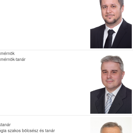
zmérnök
zmérnök-tanár
ktanár
gia szakos bölcsész és tanár