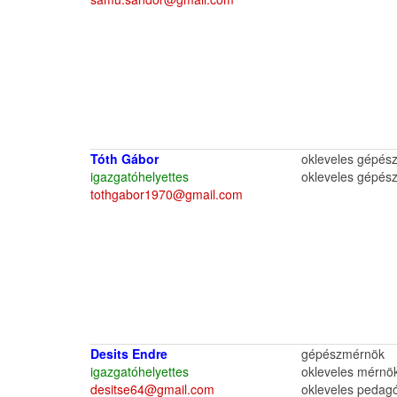
Tóth Gábor
okleveles gépés
igazgatóhelyettes
okleveles gépés
tothgabor1970@gmail.com
Desits Endre
gépészmérnök
igazgatóhelyettes
okleveles mérnö
desitse64@gmail.com
okleveles pedagó