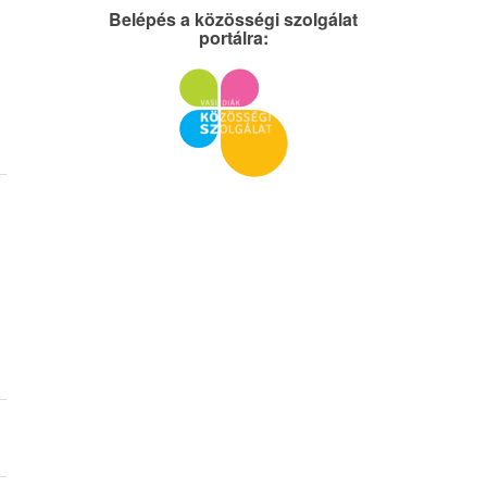
Belépés a közösségi szolgálat
portálra: