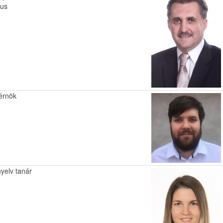
kus
érnök
nyelv tanár