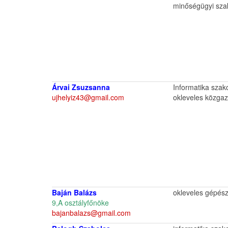
minőségügyi sz
Árvai Zsuzsanna
Informatika szak
ujhelyiz43@gmail.com
okleveles közga
Baján Balázs
okleveles gépész
9,A osztályfőnöke
bajanbalazs@gmail.com