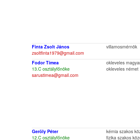
Finta Zsolt János
villamosmérnök
zsoltfinta1979​@gmail.com
Fodor Tímea
okleveles magyar
13.C osztályfőnöke
okleveles német 
sarustimea@gmail.com
Geröly Péter
kémia szakos köz
12.C osztályfőnöke
fizika szakos köz