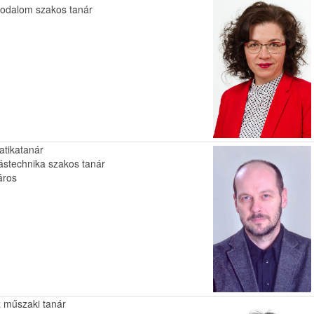
rodalom szakos tanár
atikatanár
ástechnika szakos tanár
áros
 műszaki tanár