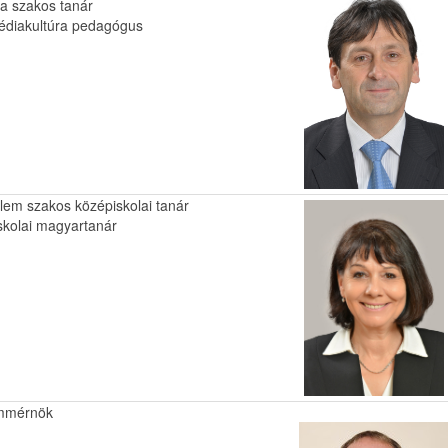
ka szakos tanár
diakultúra pedagógus
elem szakos középiskolai tanár
skolai magyartanár
mmérnök