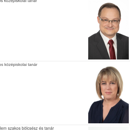
os középiskolai tanár
os középiskolai tanár
elem szakos bölcsész és tanár