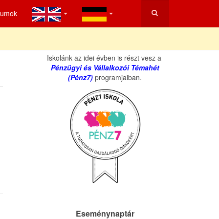
tumok
Iskolánk az idei évben is részt vesz a
Pénzügyi és Vállalkozói Témahét
(Pénz7)
programjaiban.
Eseménynaptár