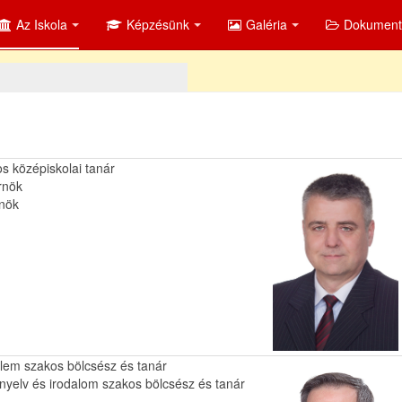
Az Iskola
Képzésünk
Galéria
Dokumen
os középiskolai tanár
rnök
rnök
elem szakos bölcsész és tanár
nyelv és irodalom szakos bölcsész és tanár