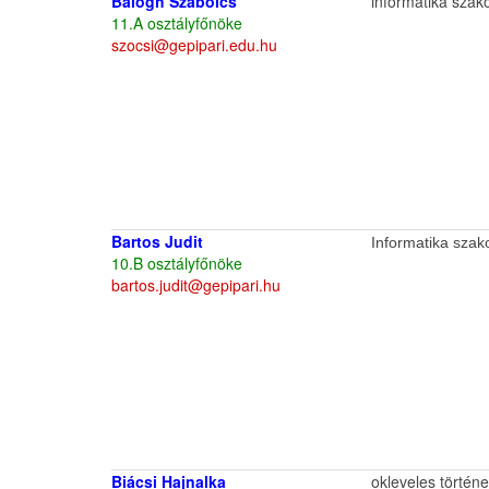
Balogh Szabolcs
informatika szak
11.A osztályfőnöke
szocsi@gepipari.edu.hu
Bartos Judit
Informatika szak
10.B osztályfőnöke
bartos.judit@gepipari.hu
Biácsi Hajnalka
okleveles történ