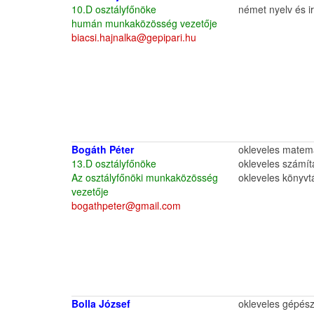
10.D osztályfőnöke
német nyelv és i
humán munkaközösség vezetője
biacsi.hajnalka@gepipari.hu
Bogáth Péter
okleveles matem
13.D osztályfőnöke
okleveles számít
Az osztályfőnöki munkaközösség
okleveles könyvt
vezetője
bogathpeter@gmail.com
Bolla József
okleveles gépész