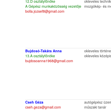
12.D osztályfőnöke
okleveles techni
A Gépész munkaközösség vezetője
mozgókép- és mé
bolla.jozsef8@gmail.com
Bujdosó-Takáts Anna
okleveles történ
13.A osztályfőnöke
okleveles középi
bujdosoanna1968@gmail.com
Cseh Géza
autógépész üze
cseh.geza@gmail.com
műszaki tanár