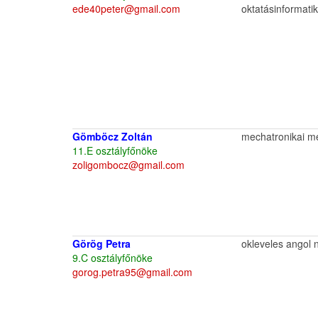
ede40peter@gmail.com
oktatásinformati
Gömböcz Zoltán
mechatronikai m
11.E osztályfőnöke
zoligombocz@gmail.com
Görög Petra
okleveles angol 
9.C osztályfőnöke
gorog.petra95@gmail.com