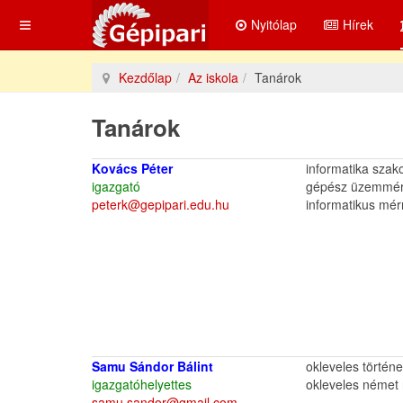
Nyitólap
Hírek
Kezdőlap
Az iskola
Tanárok
Tanárok
Kovács Péter
informatika szak
igazgató
gépész üzemmé
peterk@gepipari.edu.hu
informatikus mé
Samu Sándor Bálint
okleveles történ
igazgatóhelyettes
okleveles német 
samu.sandor@gmail.com