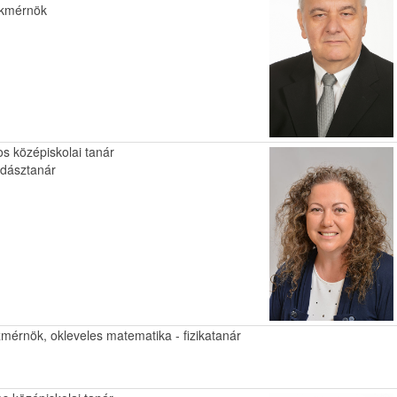
akmérnök
os középiskolai tanár
zdásztanár
mérnök, okleveles matematika - fizikatanár