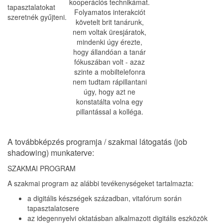
kooperációs technikámat.
tapasztalatokat
Folyamatos interakciót
szeretnék gyűjteni.
követelt brit tanárunk,
nem voltak üresjáratok,
mindenki úgy érezte,
hogy állandóan a tanár
fókuszában volt - azaz
szinte a mobiltelefonra
nem tudtam rápillantani
úgy, hogy azt ne
konstatálta volna egy
pillantással a kolléga.
A továbbképzés programja / szakmai látogatás (job
shadowing) munkaterve:
SZAKMAI PROGRAM
A szakmai program az alábbi tevékenységeket tartalmazta:
a digitális készségek században, vitafórum során
tapasztalatcsere
az idegennyelvi oktatásban alkalmazott digitális eszközök