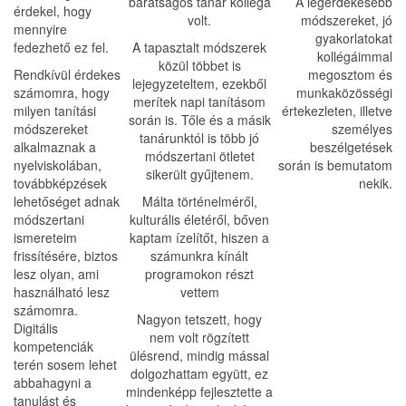
barátságos tanár kolléga
A legérdekesebb
érdekel, hogy
volt.
módszereket, jó
mennyire
gyakorlatokat
fedezhető ez fel.
A tapasztalt módszerek
kollégáimmal
közül többet is
Rendkívül érdekes
megosztom és
lejegyzeteltem, ezekből
számomra, hogy
munkaközösségi
merítek napi tanításom
milyen tanítási
értekezleten, illetve
során is. Tőle és a másik
módszereket
személyes
tanárunktól is több jó
alkalmaznak a
beszélgetések
módszertani ötletet
nyelviskolában,
során is bemutatom
sikerült gyűjtenem.
továbbképzések
nekik.
lehetőséget adnak
Málta történelméről,
módszertani
kulturális életéről, bőven
ismereteim
kaptam ízelítőt, hiszen a
frissítésére, biztos
számunkra kínált
lesz olyan, ami
programokon részt
használható lesz
vettem
számomra.
Nagyon tetszett, hogy
Digitális
nem volt rögzített
kompetenciák
ülésrend, mindig mással
terén sosem lehet
dolgozhattam együtt, ez
abbahagyni a
mindenképp fejlesztette a
tanulást és