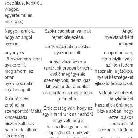
specifikus, konkrét,
világos,
egyértelmű és
mérhető.)
Nagyon örülök,,
Szókincsemban vannak
Angol
hogy az angol
rejtett kifejezése,
nyelvtanárként
nyelvet
minden
amik használata sokkal
anyanyelvi
gyakoribb lett.
csoportomban,
környezetben lehet
bármelyik nyelvi
A nyelviskolában a
gyakorolni,
szinten tudom
tanárunk eredeti britként
megismerni az
használni a játékos,
kiváló megfigyelési
ottani
nyelvi készségeket
személy volt, de az igazi
nyelvhasználat
fejlesztő feladatokat.
kihívást a dél-amerikai
sajátosságait.
csoporttársak megértése
Videofelvételeket,
Kulturális és
jelentette.
fényképeket
történelmi
használok óráimon,
Érdekesség volt, hogy az
szempontból Málta
bízva abban, hogy
egyik tanárunk szinesbőrű
kincsesláda,
ezzel diákok
hölgy volt, míg a
hiszen kultúrák
motivációját
harmadik egy holland
határán található
serkenteni tudom.
hippi külsejű rendkívül
kis ország,