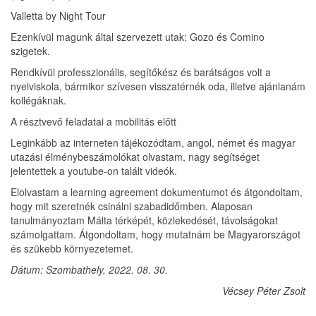
Valletta by Night Tour
Ezenkívül magunk által szervezett utak: Gozo és Comino
szigetek.
Rendkívül professzionális, segítőkész és barátságos volt a
nyelviskola, bármikor szívesen visszatérnék oda, illetve ajánlanám
kollégáknak.
A résztvevő feladatai a mobilitás előtt
Leginkább az interneten tájékozódtam, angol, német és magyar
utazási élménybeszámolókat olvastam, nagy segítséget
jelentettek a youtube-on talált videók.
Elolvastam a learning agreement dokumentumot és átgondoltam,
hogy mit szeretnék csinálni szabadidőmben. Alaposan
tanulmányoztam Málta térképét, közlekedését, távolságokat
számolgattam. Átgondoltam, hogy mutatnám be Magyarországot
és szükebb környezetemet.
Dátum: Szombathely, 2022. 08. 30.
Vécsey Péter Zsolt