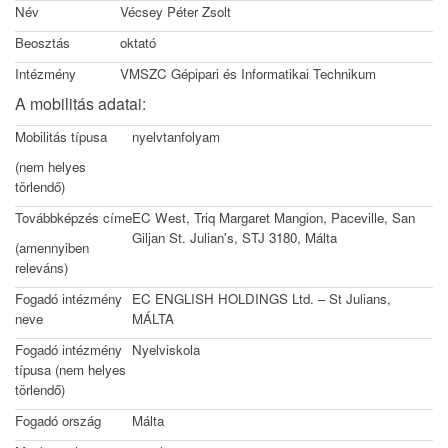
Név
Vécsey Péter Zsolt
Beosztás
oktató
Intézmény
VMSZC Gépipari és Informatikai Technikum
A mobilitás adatai:
Mobilitás típusa
nyelvtanfolyam
(nem helyes
törlendő)
Továbbképzés címe
EC West, Triq Margaret Mangion, Paceville, San
Giljan St. Julian's, STJ 3180, Málta
(amennyiben
releváns)
Fogadó intézmény
EC ENGLISH HOLDINGS Ltd. – St Julians,
neve
MÁLTA
Fogadó intézmény
Nyelviskola
típusa (nem helyes
törlendő)
Fogadó ország
Málta