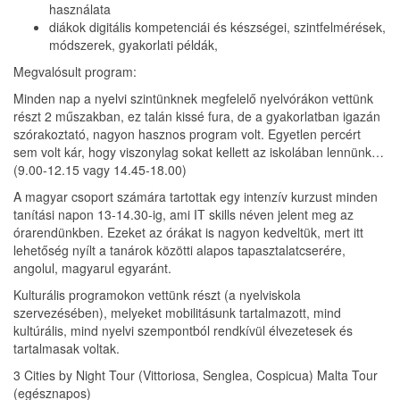
használata
diákok digitális kompetenciái és készségei, szintfelmérések,
módszerek, gyakorlati példák,
Megvalósult program:
Minden nap a nyelvi szintünknek megfelelő nyelvórákon vettünk
részt 2 műszakban, ez talán kissé fura, de a gyakorlatban igazán
szórakoztató, nagyon hasznos program volt. Egyetlen percért
sem volt kár, hogy viszonylag sokat kellett az iskolában lennünk…
(9.00-12.15 vagy 14.45-18.00)
A magyar csoport számára tartottak egy intenzív kurzust minden
tanítási napon 13-14.30-ig, ami IT skills néven jelent meg az
órarendünkben. Ezeket az órákat is nagyon kedveltük, mert itt
lehetőség nyílt a tanárok közötti alapos tapasztalatcserére,
angolul, magyarul egyaránt.
Kulturális programokon vettünk részt (a nyelviskola
szervezésében), melyeket mobilitásunk tartalmazott, mind
kultúrális, mind nyelvi szempontból rendkívül élvezetesek és
tartalmasak voltak.
3 Cities by Night Tour (Vittoriosa, Senglea, Cospicua) Malta Tour
(egésznapos)