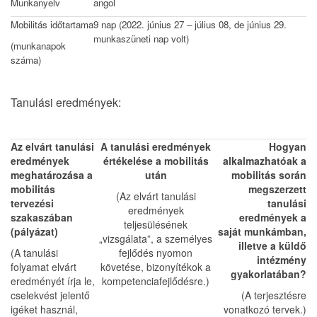
Munkanyelv
angol
Mobilitás időtartama
9 nap (2022. június 27 – július 08, de június 29.
munkaszüneti nap volt)
(munkanapok
száma)
Tanulási eredmények:
Az elvárt tanulási
A tanulási eredmények
Hogyan
eredmények
értékelése a mobilitás
alkalmazhatóak a
meghatározása a
után
mobilitás során
mobilitás
megszerzett
(Az elvárt tanulási
tervezési
tanulási
eredmények
szakaszában
eredmények a
teljesülésének
(pályázat)
saját munkámban,
„vizsgálata”, a személyes
illetve a küld
ő
(A tanulási
fejlődés nyomon
intézmény
folyamat elvárt
követése, bizonyítékok a
gyakorlatában?
eredményét írja le,
kompetenciafejlődésre.)
cselekvést jelentő
(A terjesztésre
igéket használ,
vonatkozó tervek.)