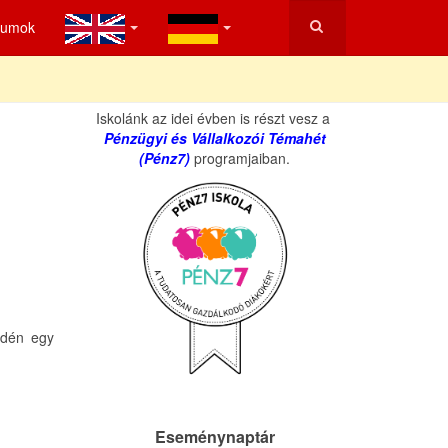
tumok
Iskolánk az idei évben is részt vesz a
Pénzügyi és Vállalkozói Témahét
(Pénz7)
programjaiban.
Idén egy
Eseménynaptár