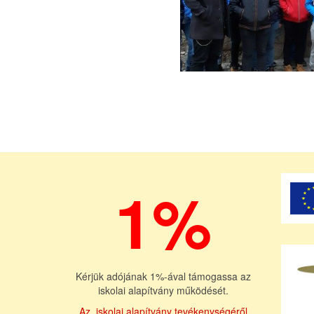
1%
Kérjük adójának 1%-ával támogassa az
iskolai alapítvány működését.
Az iskolai alapítvány tevékenységéről