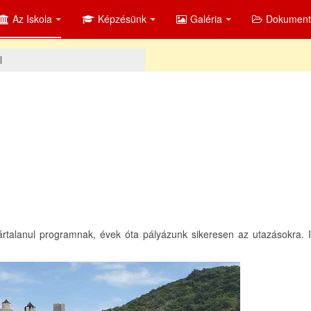
Az Iskola
Képzésünk
Galéria
Dokumen
l
talanul programnak, évek óta pályázunk sikeresen az utazásokra. 