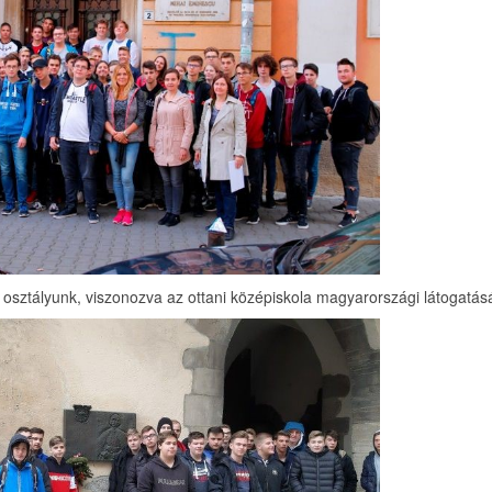
osztályunk, viszonozva az ottani középiskola magyarországi látogatásá