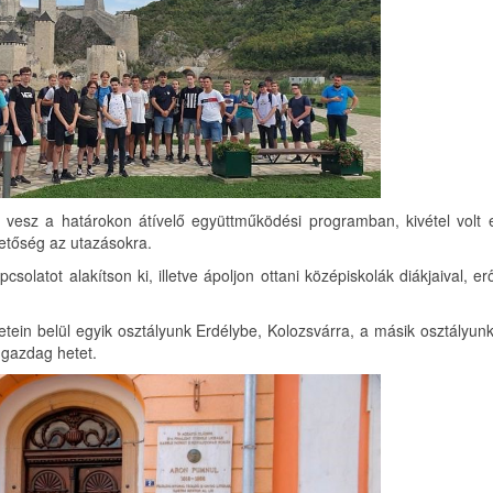
 vesz a határokon átívelő együttműködési programban, kivétel volt e
hetőség az utazásokra.
csolatot alakítson ki, illetve ápoljon ottani középiskolák diákjaival, er
etein belül egyik osztályunk Erdélybe, Kolozsvárra, a másik osztályun
n gazdag hetet.