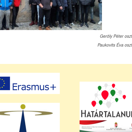
Geröly Péter osz
Paukovits Éva osz