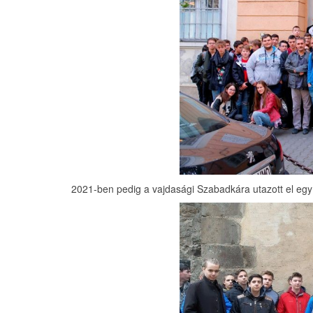
2021-ben pedig a vajdasági Szabadkára utazott el egy 