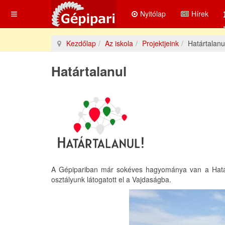
Nyitólap
Hírek
Kezdőlap
Az iskola
Projektjeink
Határtalanu
Határtalanul
A Gépipariban már sokéves hagyománya van a Határ
osztályunk látogatott el a Vajdaságba.