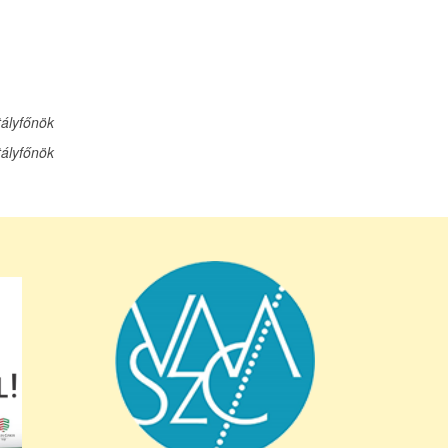
tályfőnök
tályfőnök