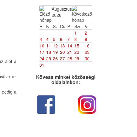
Augusztus
2026
H
K
Sz
Cs
P
Szo
V
1
2
3
4
5
6
7
8
9
10
11
12
13
14
15
16
17
18
19
20
21
22
23
24
25
26
27
28
29
30
z alól a
31
ősítve az
Kövess minket közösségi
oldalainkon:
k pedig a