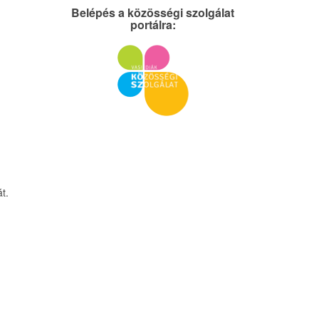
Belépés a közösségi szolgálat
portálra:
t.