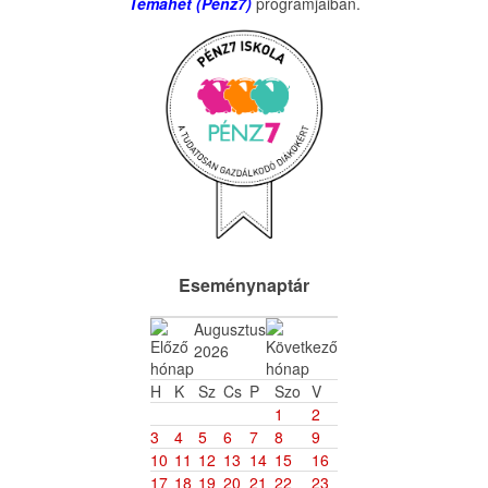
Témahét (Pénz7)
programjaiban.
Eseménynaptár
Augusztus
2026
H
K
Sz
Cs
P
Szo
V
1
2
3
4
5
6
7
8
9
10
11
12
13
14
15
16
17
18
19
20
21
22
23