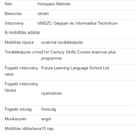
Név
Hompasz Melinda
Beosztás
oktató
Intézmény
VMSZC Gépipari és Informatikai Technikum
A mobilitás adatai
Mobilitás típusa
szakmai továbbképzés
Továbbképzés címe
21st Century Skills Course erasmus plus
programme
Fogadó intézmény
Future Learning Language School Ltd.
neve
Fogadó intézmény
típusa
nyelviskola
Fogadó ország
Írország
Munkanyelv
angol
Mobilitás időtartama
10 nap