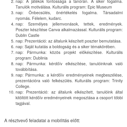
nap: A játékok fontossága a tanórán. A siker fogalma.
Tanulók motiválása. Kulturális program: Epic Museum
nap: Önbecsülés, önértékelés fogalma. Társadalmi
nyomás. Félelem, kudarc.
nap: Személyes jellemvonások, tettek, eredmények.
Poszter készítése Canva alkalmazással. Kulturális program:
Dublin Castle
nap: Prezentáció: az általunk készített poszter bemutatása.
nap: Saját kutatás a boldogság és a siker témakörében.
nap: Pármunka: közös projekt előkészítése. Kulturális
program: Dublinia
nap: Pármunka: kérdőív elkészítése, tanulóinknak való
továbbítása.
nap: Pármunka: a kérdőív eredményeinek megbeszélése,
prezentációra való felkészülés. Kulturális program: Trinity
College.
nap: Prezentáció: az általunk elkészített, tanulóink által
kitöltött kérdőív eredményeinek megosztása a csoport többi
tagjával.
A résztvevő feladatai a mobilitás előtt: