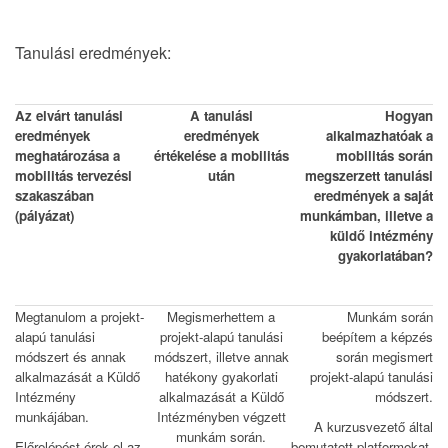
Tanulási eredmények:
Az elvárt tanulási
A tanulási
Hogyan
eredmények
eredmények
alkalmazhatóak a
meghatározása a
értékelése a mobilitás
mobilitás során
mobilitás tervezési
után
megszerzett tanulási
szakaszában
eredmények a saját
(pályázat)
munkámban, illetve a
küldő intézmény
gyakorlatában?
Megtanulom a projekt-
Megismerhettem a
Munkám során
alapú tanulási
projekt-alapú tanulási
beépítem a képzés
módszert és annak
módszert, illetve annak
során megismert
alkalmazását a Küldő
hatékony gyakorlati
projekt-alapú tanulási
Intézmény
alkalmazását a Küldő
módszert.
munkájában.
Intézményben végzett
A kurzusvezető által
munkám során.
Előrelépést érek el az
bemutatott platformokat,