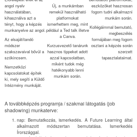
angol nyelv
Új, a munkámban
eszközöket hasznosan
használatában,
remekül használható
fogom tudni alkalmazni
kihasználva azt a
platformokat
munkám során.
tényt, hogy a képzés
ismerhettem meg, mint
Kollégáimmal bemutató,
munkanyelve az angol.
például a Ted talk illetve
megbeszélés
a Canva.
Az elsajátítandó
formájában meg fogom
módszer
Kurzusvezető tanárunk
osztani a képzés során
szakszavaival bővül a
hasznos tippeket adott
szerzett
szókincsem.
azzal kapcsolatban,
tapasztalataimat.
miként tudok még
Nemzetközi
hatékonyabb lenni
kapcsolatokat építek
munkám során.
ki, mely segíti a Küldő
Intézmény munkáját.
A továbbképzés programja / szakmai látogatás (job
shadowing) munkaterve:
nap: Bemutatkozás, ismerkedés. A Future Learning által
alkalmazott módszertan bemutatása. Ismerkedés
Írországgal.