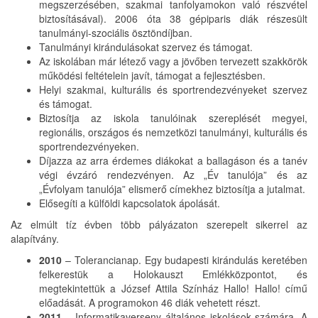
megszerzésében, szakmai tanfolyamokon való részvétel
biztosításával). 2006 óta 38 gépiparis diák részesült
tanulmányi-szociális ösztöndíjban.
Tanulmányi kirándulásokat szervez és támogat.
Az iskolában már létező vagy a jövőben tervezett szakkörök
működési feltételein javít, támogat a fejlesztésben.
Helyi szakmai, kulturális és sportrendezvényeket szervez
és támogat.
Biztosítja az iskola tanulóinak szereplését megyei,
regionális, országos és nemzetközi tanulmányi, kulturális és
sportrendezvényeken.
Díjazza az arra érdemes diákokat a ballagáson és a tanév
végi évzáró rendezvényen. Az „Év tanulója” és az
„Évfolyam tanulója” elismerő címekhez biztosítja a jutalmat.
Elősegíti a külföldi kapcsolatok ápolását.
Az elmúlt tíz évben több pályázaton szerepelt sikerrel az
alapítvány.
2010
– Tolerancianap. Egy budapesti kirándulás keretében
felkerestük a Holokauszt Emlékközpontot, és
megtekintettük a József Attila Színház Hallo! Hallo! című
előadását. A programokon 46 diák vehetett részt.
2011
– Informatikaverseny általános iskolások számára. A