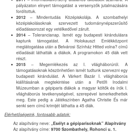
pályázaton elnyert támogatást a versenyzők jutalmazására
fordítottuk.
2012
– Mindentudás Középiskolája. A szombathelyi
középiskolásoknak szervezett tudománynépszerűsítő
előadássorozat egy vetélkedővel zárult.
2014
– Tolerancianap. Ismét egy budapesti kirándulásra
kaptunk támogatást. A Holokauszt Emlékközpont
meglátogatása után a Belvárosi Színház Hitted volna? című
előadását láthatták a diákok. A programokon 45 diák vett
részt.
2015
– Megemlékezés az I. világháborúról. A
támogatásoknak köszönhetően ismét tudtunk szervezni egy
budapesti kirándulást. A Várkert Bazár I. világháborús
kiállításának megtekintése után a Petőfi Irodalmi
Múzeumban a gépiparis diákok a magyar költők és írók I.
világháborús tevékenységével, szerepével ismerkedhettek
meg. Este pedig a Játékszínben Agatha Christie És már
senki sem című krimijét láthatta a 45 diák.
Elérhetőségeink, fontosabb adatok:
Az alapítvány neve:
„Esélyt a gépiparisoknak” Alapítvány
Az alapítvány címe:
9700 Szombathely, Rohonci u. 1.