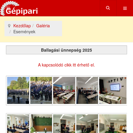
Kezdőlap
Galéria
Események
Ballagási ünnepség 2025
A kapcsolódó cikk itt érhető el.