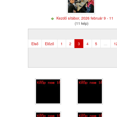
Kezdő sítábor, 2026 február 9 - 11
(11 kép)
Első
Előző
1
2
3
4
5
…
1