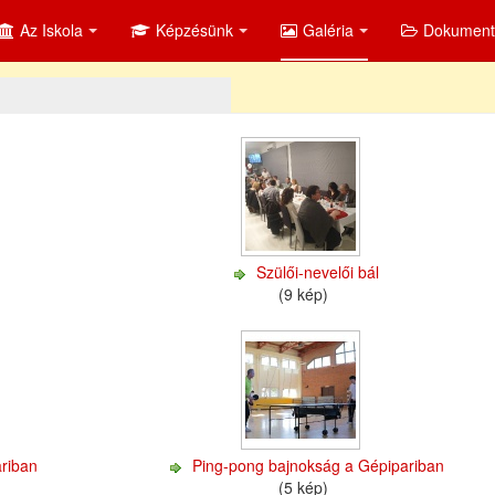
Az Iskola
Képzésünk
Galéria
Dokumen
Szülői-nevelői bál
(9 kép)
ariban
Ping-pong bajnokság a Gépipariban
(5 kép)