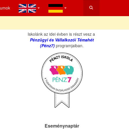
tumok
Iskolánk az idei évben is részt vesz a
Pénzügyi és Vállalkozói Témahét
(Pénz7)
programjaiban.
Eseménynaptár