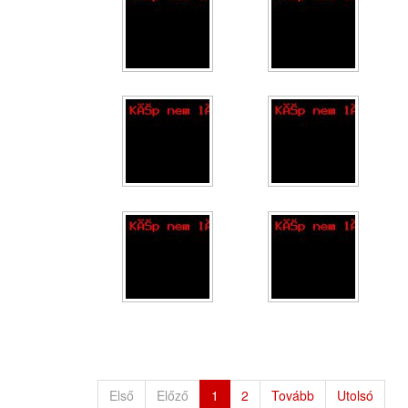
Első
Előző
1
2
Tovább
Utolsó