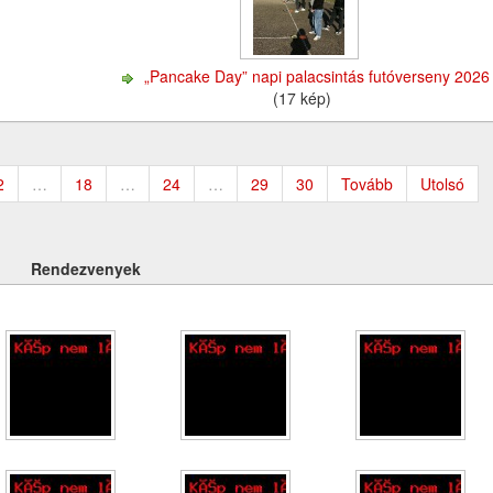
„Pancake Day” napi palacsintás futóverseny 2026
(17 kép)
2
…
18
…
24
…
29
30
Tovább
Utolsó
Rendezvenyek