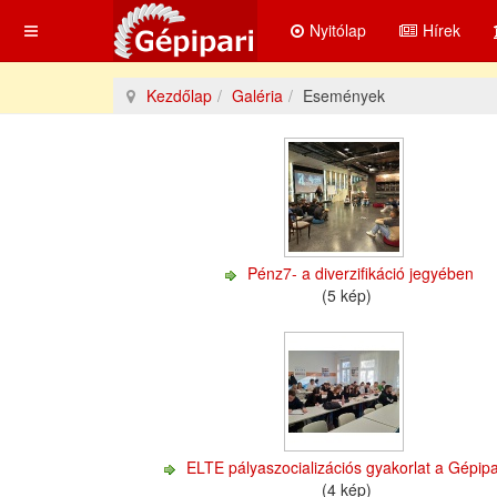
Nyitólap
Hírek
Kezdőlap
Galéria
Események
Pénz7- a diverzifikáció jegyében
(5 kép)
ELTE pályaszocializációs gyakorlat a Gépip
(4 kép)