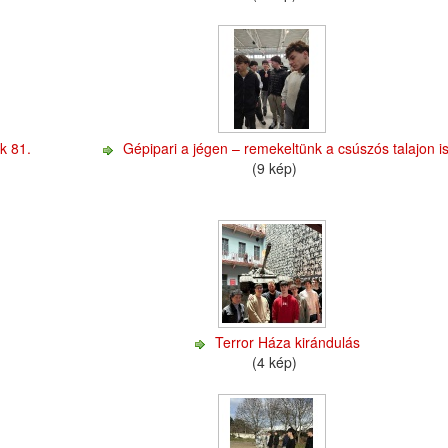
k 81.
Gépipari a jégen – remekeltünk a csúszós talajon is
(9 kép)
Terror Háza kirándulás
(4 kép)