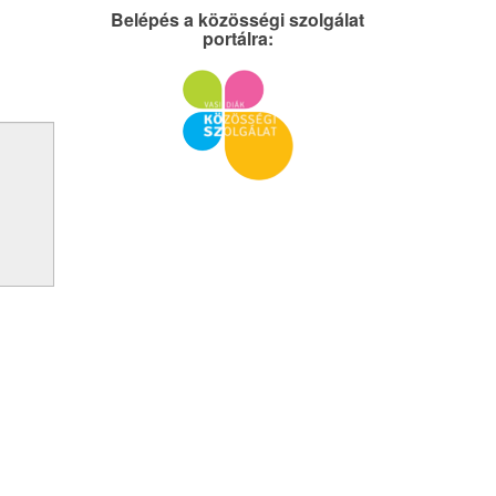
Belépés a közösségi szolgálat
portálra: