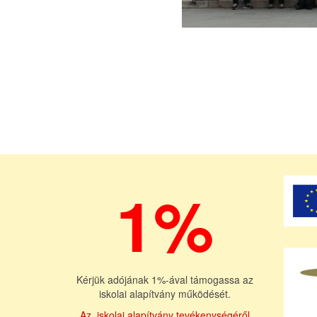
1%
Kérjük adójának 1%-ával támogassa az
iskolai alapítvány működését.
Az iskolai alapítvány tevékenységéről