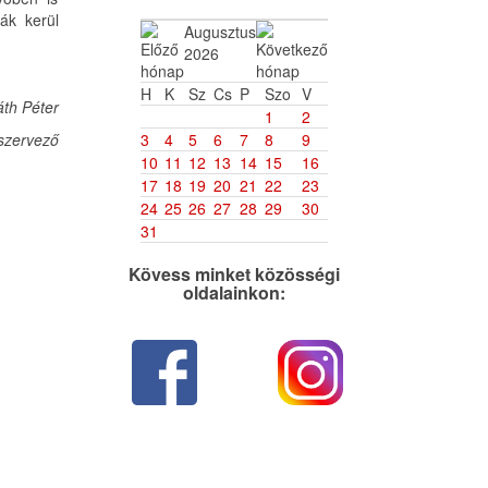
ák kerül
Augusztus
2026
H
K
Sz
Cs
P
Szo
V
th Péter
1
2
szervező
3
4
5
6
7
8
9
10
11
12
13
14
15
16
17
18
19
20
21
22
23
24
25
26
27
28
29
30
31
Kövess minket közösségi
oldalainkon: