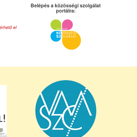
Belépés a közösségi szolgálat
portálra:
érhető el