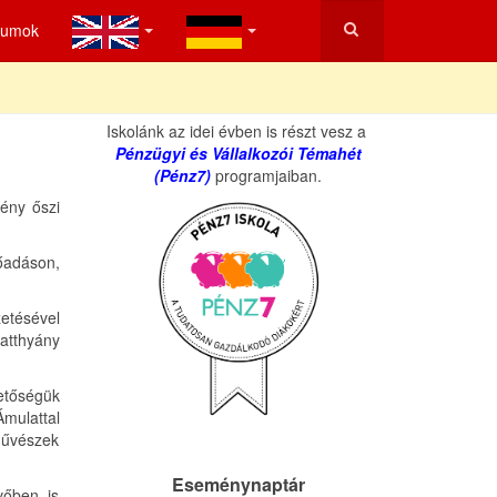
tumok
Iskolánk az idei évben is részt vesz a
Pénzügyi és Vállalkozói Témahét
(Pénz7)
programjaiban.
ény őszi
lőadáson,
etésével
Batthyány
hetőségük
mulattal
művészek
Eseménynaptár
vőben is