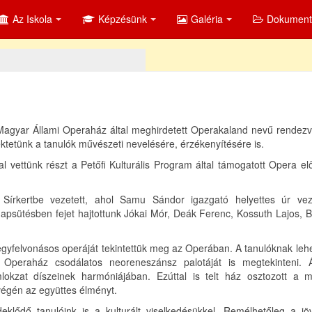
Az Iskola
Képzésünk
Galéria
Dokumen
agyar Állami Operaház által meghirdetett Operakaland nevű rendezv
ktetünk a tanulók művészeti nevelésére, érzékenyítésére is.
l vettünk részt a Petőfi Kulturális Program által támogatott Opera e
Sírkertbe vezetett, ahol Samu Sándor igazgató helyettes úr vez
napsütésben fejet hajtottunk Jókai Mór, Deák Ferenc, Kossuth Lajos, 
egyfelvonásos operáját tekintettük meg az Operában. A tanulóknak le
i Operaház csodálatos neoreneszánsz palotáját is megtekinteni. Á
kzat díszeinek harmóniájában. Ezúttal is telt ház osztozott a 
végén az együttes élményt.
eklődő tanulóink is a kulturált viselkedésükkel. Remélhetőleg a jö