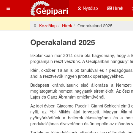
Nyitólap
Hírek
Kezdőlap
Hírek
Operakaland 2025
Operakaland 2025
Iskolánkban már 2014 ősze óta hagyomány, hogy a M
programjain részt veszünk. A Gépipariban hangsúlyt fe
Idén, október 16-án is 50 tanulóval és 4 pedagógussa
ahol a résztvevők ingyen jutottak operajegyekhez.
Budapesti kirándulásunk első állomása a Nemzeti 
meglátogattuk nemzeti nagyjaink síremlékét. Az őszi 
Lajos és Ganz Ábrahám emlékművénél.
Az idei évben Giacomo Puccini: Gianni Schicchi című 
nyílt, az Ybl Miklós átal tervezett, Magyar Állam
gyönyörködtünk a belterek ékességében és a homlo
produkciójának élvezetében és ünnepelte az előadás 
Tartalmas kirándulásunk sikeréhez hozzájárultak érd