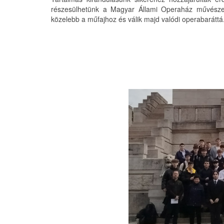
részesülhetünk a Magyar Állami Operaház művészei
közelebb a műfajhoz és válik majd valódi operabaráttá