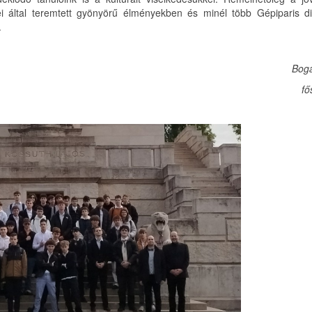
 által teremtett gyönyörű élményekben és minél több Gépiparis di
.
Bogá
fő