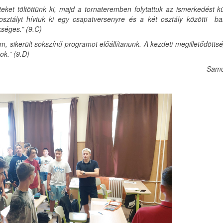
eket töltöttünk ki, majd a tornateremben folytattuk az ismerkedést 
sztályt hívtuk ki egy csapatversenyre és a két osztály közötti ba
séges.” (9.C)
 sikerült sokszínű programot előállítanunk. A kezdeti megilletődötts
ok.” (9.D)
Samu