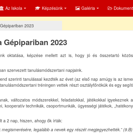
Az Iskola
Képzésünk
Galéria
Dokumen
 Gépipariban 2023
 Gépipariban 2023
ink oktatása, képzése mellett azt is, hogy jó és összetartó közös
iban szervezett tanulásmódszertani napjaink.
rend szerinti tanulással kezdték az évet (az első nap amúgy is az ism
tanulásmódszertani tréningen vettek részt osztályfőnökük és egy segít
nak, változatos módszerekkel, feladatokkal, játékokkal igyekeznek a
i, kooperatív technikák, csoportmunkák, ügyességi játékok, „hatékony
t a 2 nap, hiszen, ahogy ők írták:
ak megismerésére, legalább a nevek egy részét megjegyezhették.” (9.B)