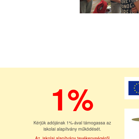
1%
Kérjük adójának 1%-ával támogassa az
iskolai alapítvány működését.
Az iskolai alapítvány tevékenységéről