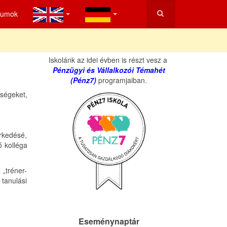
tumok
Iskolánk az idei évben is részt vesz a
Pénzügyi és Vállalkozói Témahét
(Pénz7)
programjaiban.
ségeket,
erkedésé,
ő kolléga
 „tréner-
 tanulási
Eseménynaptár