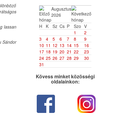
különböző
Augusztus
rátságos
2026
H
K
Sz
Cs
P
Szo
V
ég lassan
1
2
3
4
5
6
7
8
9
 Sándor
10
11
12
13
14
15
16
17
18
19
20
21
22
23
24
25
26
27
28
29
30
31
Kövess minket közösségi
oldalainkon: