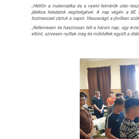
„Hétfőn a matematika és a nyelvi felmérők után teszt
játékos feladatok segítségével. A nap végén a 9E o
focimeccsel zártuk a napot. Visszavágó a jövőben szük
„Kellemesen és hasznosan telt a három nap, úgy érzem,
eltűnt, szívesen nyíltak meg és működtek együtt a diák