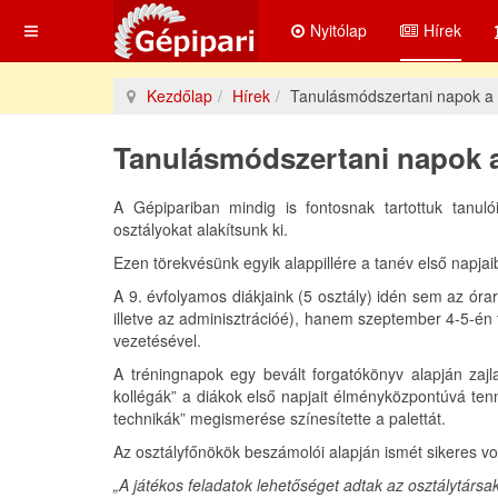
Nyitólap
Hírek
Kezdőlap
Hírek
Tanulásmódszertani napok a
Tanulásmódszertani napok a
A Gépipariban mindig is fontosnak tartottuk tanuló
osztályokat alakítsunk ki.
Ezen törekvésünk egyik alappillére a tanév első napja
A 9. évfolyamos diákjaink (5 osztály) idén sem az óra
illetve az adminisztrációé), hanem szeptember 4-5-én 
vezetésével.
A tréningnapok egy bevált forgatókönyv alapján zajla
kollégák” a diákok első napjait élményközpontúvá tenn
technikák” megismerése színesítette a palettát.
Az osztályfőnökök beszámolói alapján ismét sikeres vol
„A játékos feladatok lehetőséget adtak az osztálytárs