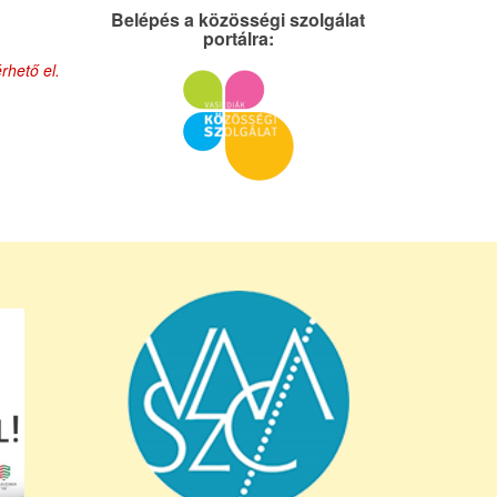
Belépés a közösségi szolgálat
portálra:
rhető el.