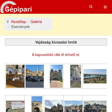
Kezdőlap
Galéria
Események
Vajdaság kiutazási fotók
A kapcsolódó cikk itt érhető el.