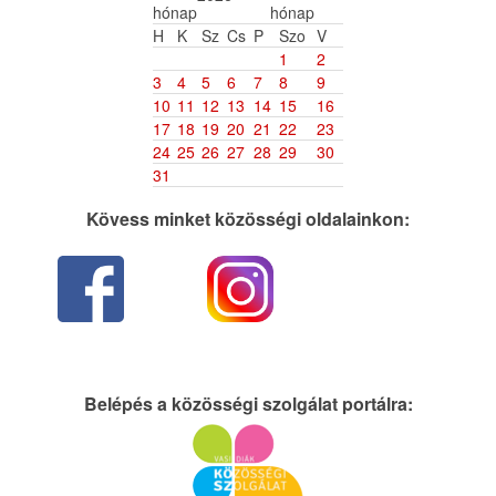
H
K
Sz
Cs
P
Szo
V
1
2
3
4
5
6
7
8
9
10
11
12
13
14
15
16
17
18
19
20
21
22
23
24
25
26
27
28
29
30
31
Kövess minket közösségi oldalainkon:
Belépés a közösségi szolgálat portálra: