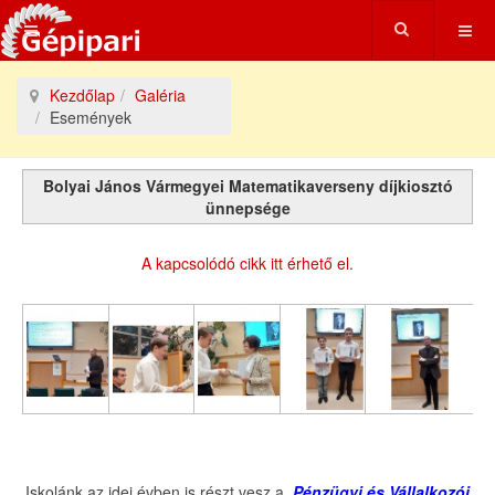
Kezdőlap
Galéria
Események
Bolyai János Vármegyei Matematikaverseny díjkiosztó
ünnepsége
A kapcsolódó cikk itt érhető el.
Iskolánk az idei évben is részt vesz a
Pénzügyi és Vállalkozói