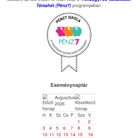
Témahét (Pénz7)
programjaiban.
Eseménynaptár
Augusztus
2026
H
K
Sz
Cs
P
Szo
V
1
2
3
4
5
6
7
8
9
10
11
12
13
14
15
16