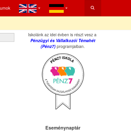
tumok
Iskolánk az idei évben is részt vesz a
Pénzügyi és Vállalkozói Témahét
(Pénz7)
programjaiban.
Eseménynaptár