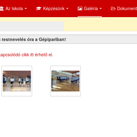
Az Iskola
Képzésünk
Galéria
Dokumen
s testnevelés óra a Gépipariban!
apcsolódó cikk itt érhető el.