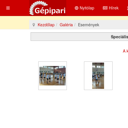
Nyitólap
Hírek
Kezdőlap
Galéria
Események
Speciáli
A k