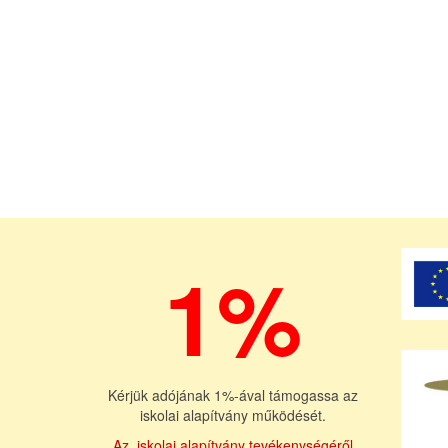
1%
Kérjük adójának 1%-ával támogassa az
iskolai alapítvány működését.
Az iskolai alapítvány tevékenységéről