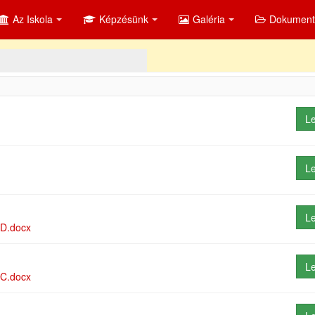
Az Iskola
Képzésünk
Galéria
Dokumen
Le
Le
Le
D.docx
Le
C.docx