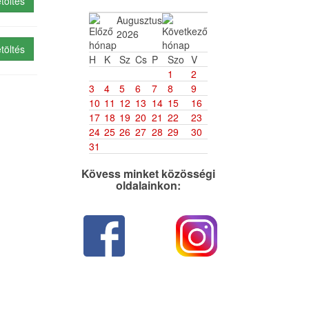
töltés
Augusztus
2026
töltés
H
K
Sz
Cs
P
Szo
V
1
2
3
4
5
6
7
8
9
10
11
12
13
14
15
16
17
18
19
20
21
22
23
24
25
26
27
28
29
30
31
Kövess minket közösségi
oldalainkon: