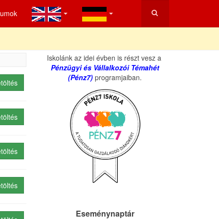
tumok
Iskolánk az idei évben is részt vesz a
Pénzügyi és Vállalkozói Témahét
(Pénz7)
programjaiban.
töltés
töltés
töltés
töltés
Eseménynaptár