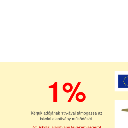
1%
Kérjük adójának 1%-ával támogassa az
iskolai alapítvány működését.
Az iskolai alapítvány tevékenységéről