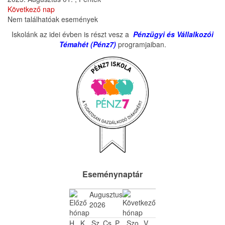
Következő nap
Nem találhatóak események
Iskolánk az idei évben is részt vesz a
Pénzügyi és Vállalkozói
Témahét (Pénz7)
programjaiban.
Eseménynaptár
Augusztus
2026
H
K
Sz
Cs
P
Szo
V