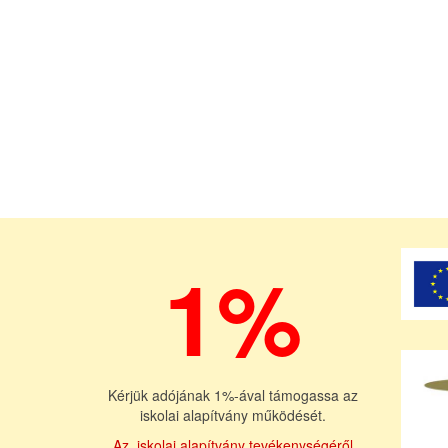
1%
Kérjük adójának 1%-ával támogassa az
iskolai alapítvány működését.
Az iskolai alapítvány tevékenységéről