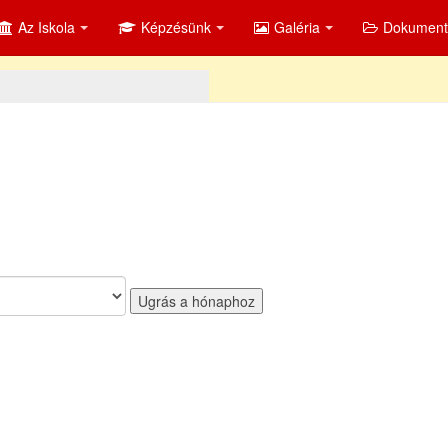
Az Iskola
Képzésünk
Galéria
Dokumen
Ugrás a hónaphoz