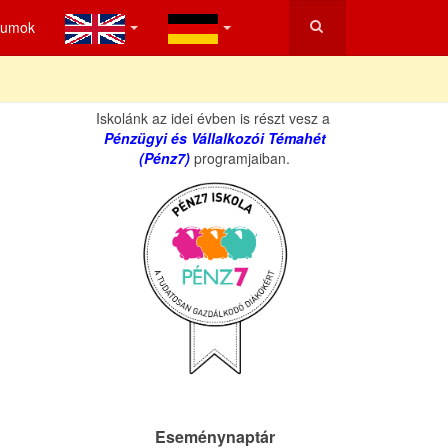
tumok
Iskolánk az idei évben is részt vesz a
Pénzügyi és Vállalkozói Témahét
(Pénz7)
programjaiban.
Eseménynaptár