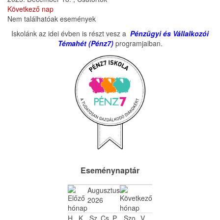
Következő nap
Nem találhatóak események
Iskolánk az idei évben is részt vesz a
Pénzügyi és Vállalkozói
Témahét (Pénz7)
programjaiban.
Eseménynaptár
Augusztus
2026
H
K
Sz
Cs
P
Szo
V